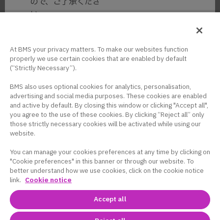
ので、ご了承くださ
い。
At BMS your privacy matters. To make our websites function
はい
いいえ
properly we use certain cookies that are enabled by default
(“Strictly Necessary”).
BMS also uses optional cookies for analytics, personalisation,
advertising and social media purposes. These cookies are enabled
and active by default. By closing this window or clicking "Accept all",
you agree to the use of these cookies. By clicking “Reject all” only
those strictly necessary cookies will be activated while using our
BMSコーポレートサイト
｜
プライバシーポリシー
website.
｜
クッキー設定
｜
サイト利用条件
｜
米国サイ
You can manage your cookies preferences at any time by clicking on
ト
｜
BMS HEALTHCARE
"Cookie preferences" in this banner or through our website. To
better understand how we use cookies, click on the cookie notice
link.
Cookie notice
Accept all
Copyright © Bristol-Myers Squibb and/or its